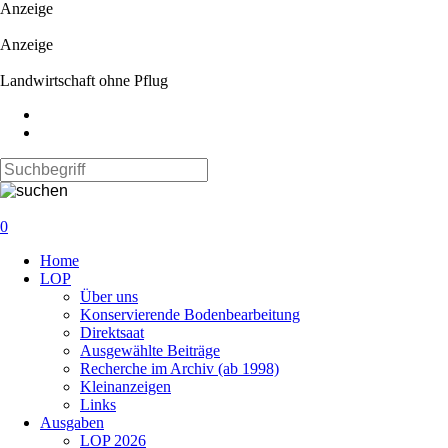
Anzeige
Anzeige
Landwirtschaft ohne Pflug
0
Navigation
Home
überspringen
LOP
Über uns
Konservierende Bodenbearbeitung
Direktsaat
Ausgewählte Beiträge
Recherche im Archiv (ab 1998)
Kleinanzeigen
Links
Ausgaben
LOP 2026