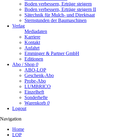
Boden verbessern, Erträge steigern
Boden verbessern, Erträge steigern II
Sätechnik für Mulch- und Direktsaat
Sternstunden der Baumaschinen
Verlag
Mediadaten
Karriere
Kontakt
Anfahrt
Emminger & Partner GmbH
Editionen
Abo / Shop
0
ABO-LOP
Geschenk-Abo
Probe-Abo
LUMBRICO
Einzelheft
Sonderhefte
Warenkorb
0
Logout
Navigation
Navigation
Home
überspringen
LOP