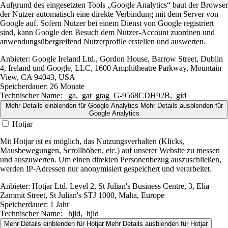
Aufgrund des eingesetzten Tools „Google Analytics“ baut der Browser
der Nutzer automatisch eine direkte Verbindung mit dem Server von
Google auf. Sofern Nutzer bei einem Dienst von Google registriert
sind, kann Google den Besuch dem Nutzer-Account zuordnen und
anwendungsübergreifend Nutzerprofile erstellen und auswerten.
Anbieter:
Google Ireland Ltd., Gordon House, Barrow Street, Dublin
4, Ireland und Google, LLC, 1600 Amphitheatre Parkway, Mountain
View, CA 94043, USA
Speicherdauer:
26 Monate
Technischer Name:
_ga,_gat_gtag_G-9568CDH92B,_gid
Mehr Details einblenden
für Google Analytics
Mehr Details ausblenden
für
Google Analytics
Hotjar
Mit Hotjar ist es möglich, das Nutzungsverhalten (Klicks,
Mausbewegungen, Scrollhöhen, etc.) auf unserer Website zu messen
und auszuwerten. Um einen direkten Personenbezug auszuschließen,
werden IP-Adressen nur anonymisiert gespeichert und verarbeitet.
Anbieter:
Hotjar Ltd. Level 2, St Julian's Business Centre, 3, Elia
Zammit Street, St Julian's STJ 1000, Malta, Europe
Speicherdauer:
1 Jahr
Technischer Name:
_hjid,_hjid
Mehr Details einblenden
für Hotjar
Mehr Details ausblenden
für Hotjar