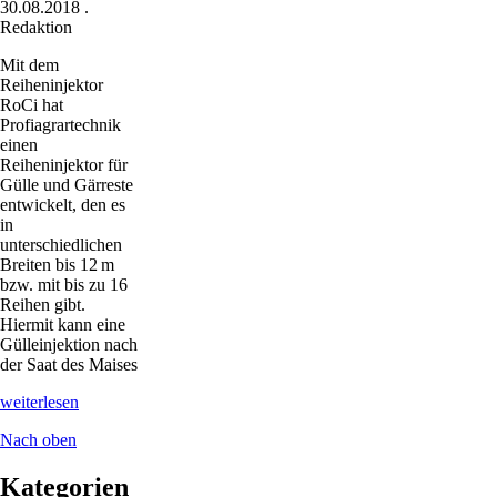
30.08.2018
.
Redaktion
Mit dem
Reiheninjektor
RoCi hat
Profiagrartechnik
einen
Reiheninjektor für
Gülle und Gärreste
entwickelt, den es
in
unterschiedlichen
Breiten bis 12 m
bzw. mit bis zu 16
Reihen gibt.
Hiermit kann eine
Gülleinjektion nach
der Saat des Maises
Reiheninjektion
weiterlesen
statt
Nach oben
Gülle
Strip
Till
Kategorien