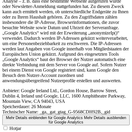
Analyse – z. B. dass eine bestimmte Webseite aufgerufen wurde
oder Newsletter-Anmeldung stattgefunden hat. Zu diesem Zweck
kann auch ermittelt werden, ob unterschiedliche Endgeräte zu Ihnen
oder zu Ihrem Haushalt gehören. Zu den Zugriffsdaten zählen
insbesondere die IP-Adresse, Browserinformationen, die zuvor
besuchte Website sowie Datum und Uhrzeit der Serveranfrage.
„Google Analytics“ wird mit der Erweiterung „anonymizeIp()“
verwendet. Dadurch werden IP-Adressen gekürzt weiterverarbeitet,
um eine Personenbeziehbarkeit zu erschweren. Die IP-Adressen
werden laut Angaben von Google innerhalb von Mitgliedstaaten der
Europäischen Union gekürzt. Aufgrund des eingesetzten Tools
„Google Analytics“ baut der Browser der Nutzer automatisch eine
direkte Verbindung mit dem Server von Google auf. Sofern Nutzer
bei einem Dienst von Google registriert sind, kann Google den
Besuch dem Nutzer-Account zuordnen und
anwendungsübergreifend Nutzerprofile erstellen und auswerten.
Anbieter:
Google Ireland Ltd., Gordon House, Barrow Street,
Dublin 4, Ireland und Google, LLC, 1600 Amphitheatre Parkway,
Mountain View, CA 94043, USA
Speicherdauer:
26 Monate
Technischer Name:
_ga,_gat_gtag_G-9568CDH92B,_gid
Mehr Details einblenden
für Google Analytics
Mehr Details ausblenden
für Google Analytics
Hotjar