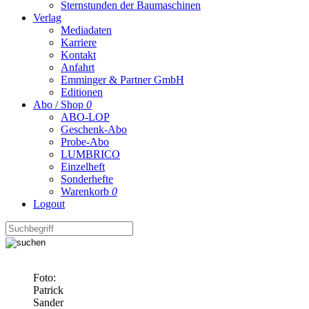
Sternstunden der Baumaschinen
Verlag
Mediadaten
Karriere
Kontakt
Anfahrt
Emminger & Partner GmbH
Editionen
Abo / Shop
0
ABO-LOP
Geschenk-Abo
Probe-Abo
LUMBRICO
Einzelheft
Sonderhefte
Warenkorb
0
Logout
Foto:
Patrick
Sander