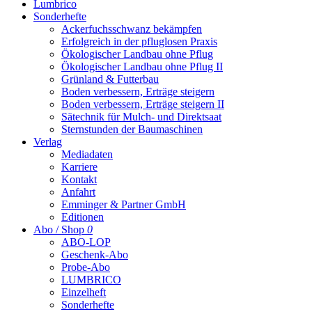
Lumbrico
Sonderhefte
Ackerfuchsschwanz bekämpfen
Erfolgreich in der pfluglosen Praxis
Ökologischer Landbau ohne Pflug
Ökologischer Landbau ohne Pflug II
Grünland & Futterbau
Boden verbessern, Erträge steigern
Boden verbessern, Erträge steigern II
Sätechnik für Mulch- und Direktsaat
Sternstunden der Baumaschinen
Verlag
Mediadaten
Karriere
Kontakt
Anfahrt
Emminger & Partner GmbH
Editionen
Abo / Shop
0
ABO-LOP
Geschenk-Abo
Probe-Abo
LUMBRICO
Einzelheft
Sonderhefte