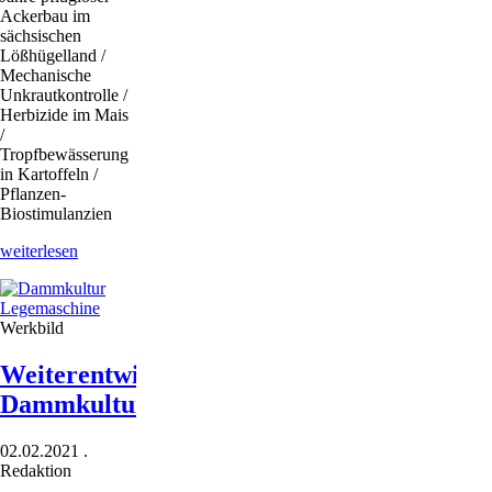
Ackerbau im
sächsischen
Lößhügelland /
Mechanische
Unkrautkontrolle /
Herbizide im Mais
/
Tropfbewässerung
in Kartoffeln /
Pflanzen-
Biostimulanzien
Das
weiterlesen
lesen
Sie
in
Werkbild
der
LOP
April
Weiterentwickeltes
2021
Dammkulturgerät
02.02.2021
.
Redaktion