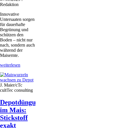
Redaktion
Innovative
Untersaaten sorgen
für dauerhafte
Begrünung und
schützen den
Boden – nicht nur
nach, sondern auch
während der
Maisernte.
Artenreiche
weiterlesen
Untersaatmischung
für
Mais
J. Maier/cTc
cultTec consulting
Depotdüngung
im Mais:
Stickstoff
exakt