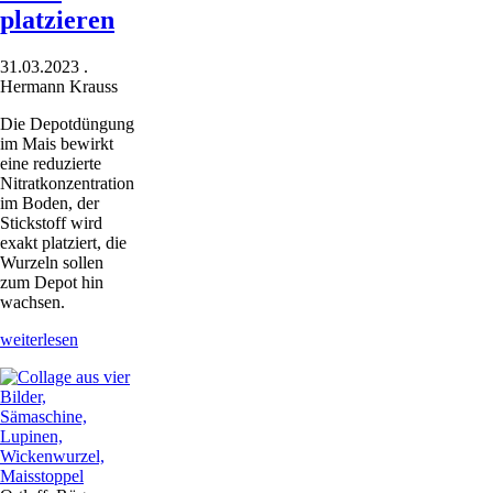
platzieren
31.03.2023
.
Hermann Krauss
Die Depotdüngung
im Mais bewirkt
eine reduzierte
Nitratkonzentration
im Boden, der
Stickstoff wird
exakt platziert, die
Wurzeln sollen
zum Depot hin
wachsen.
Depotdüngung
weiterlesen
im
Mais:
Stickstoff
exakt
platzieren