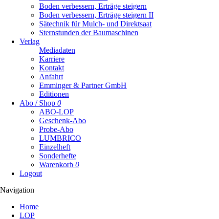
Boden verbessern, Erträge steigern
Boden verbessern, Erträge steigern II
Sätechnik für Mulch- und Direktsaat
Sternstunden der Baumaschinen
Verlag
Mediadaten
Karriere
Kontakt
Anfahrt
Emminger & Partner GmbH
Editionen
Abo / Shop
0
ABO-LOP
Geschenk-Abo
Probe-Abo
LUMBRICO
Einzelheft
Sonderhefte
Warenkorb
0
Logout
Navigation
Navigation
Home
überspringen
LOP