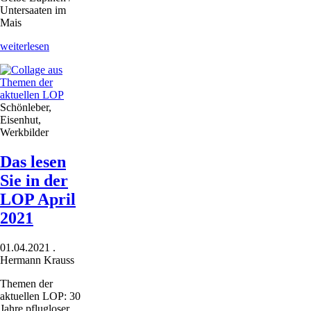
Untersaaten im
Mais
LOP
weiterlesen
Mai
2021:
Das
steht
Schönleber,
drin
Eisenhut,
Werkbilder
Das lesen
Sie in der
LOP April
2021
01.04.2021
.
Hermann Krauss
Themen der
aktuellen LOP: 30
Jahre pflugloser