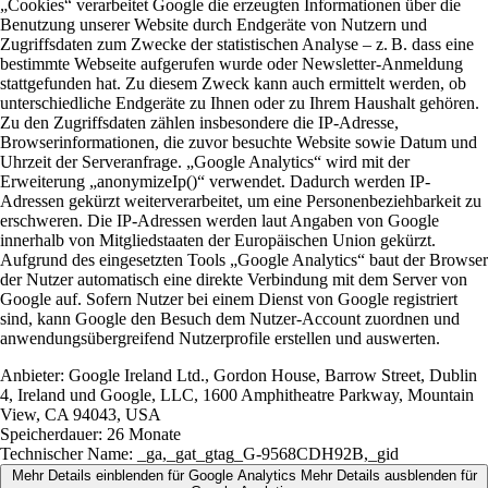
„Cookies“ verarbeitet Google die erzeugten Informationen über die
Benutzung unserer Website durch Endgeräte von Nutzern und
Zugriffsdaten zum Zwecke der statistischen Analyse – z. B. dass eine
bestimmte Webseite aufgerufen wurde oder Newsletter-Anmeldung
stattgefunden hat. Zu diesem Zweck kann auch ermittelt werden, ob
unterschiedliche Endgeräte zu Ihnen oder zu Ihrem Haushalt gehören.
Zu den Zugriffsdaten zählen insbesondere die IP-Adresse,
Browserinformationen, die zuvor besuchte Website sowie Datum und
Uhrzeit der Serveranfrage. „Google Analytics“ wird mit der
Erweiterung „anonymizeIp()“ verwendet. Dadurch werden IP-
Adressen gekürzt weiterverarbeitet, um eine Personenbeziehbarkeit zu
erschweren. Die IP-Adressen werden laut Angaben von Google
innerhalb von Mitgliedstaaten der Europäischen Union gekürzt.
Aufgrund des eingesetzten Tools „Google Analytics“ baut der Browser
der Nutzer automatisch eine direkte Verbindung mit dem Server von
Google auf. Sofern Nutzer bei einem Dienst von Google registriert
sind, kann Google den Besuch dem Nutzer-Account zuordnen und
anwendungsübergreifend Nutzerprofile erstellen und auswerten.
Anbieter:
Google Ireland Ltd., Gordon House, Barrow Street, Dublin
4, Ireland und Google, LLC, 1600 Amphitheatre Parkway, Mountain
View, CA 94043, USA
Speicherdauer:
26 Monate
Technischer Name:
_ga,_gat_gtag_G-9568CDH92B,_gid
Mehr Details einblenden
für Google Analytics
Mehr Details ausblenden
für