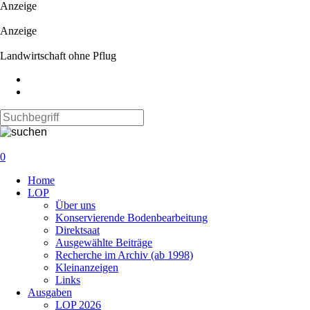
Anzeige
Anzeige
Landwirtschaft ohne Pflug
0
Navigation
Home
überspringen
LOP
Über uns
Konservierende Bodenbearbeitung
Direktsaat
Ausgewählte Beiträge
Recherche im Archiv (ab 1998)
Kleinanzeigen
Links
Ausgaben
LOP 2026