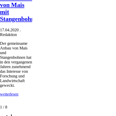
von Mais
mit
Stangenbohnen
17.04.2020
.
Redaktion
Der gemeinsame
Anbau von Mais
und
Stangenbohnen hat
in den vergangenen
Jahren zunehmend
das Interesse von
Forschung und
Landwirtschaft
geweckt.
Mischanbau
weiterlesen
von
Mais
1 / 8
mit
Stangenbohnen
1