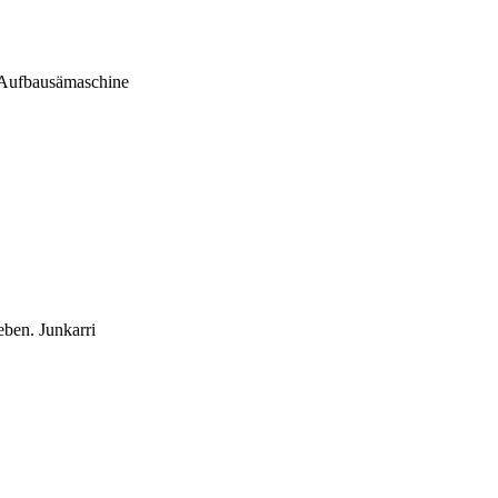
n Aufbausämaschine
eben. Junkarri