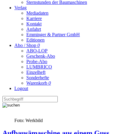
Sternstunden der Baumaschinen
Verlag
Mediadaten
Karriere
Kontakt
Anfahrt
Emminger & Partner GmbH
Editionen
Abo / Shop
0
ABO-LOP
Geschenk-Abo
Probe-Abo
LUMBRICO
Einzelheft
Sonderhefte
Warenkorb
0
Logout
Foto: Werkbild
Aufbausämaschine aus einem Guss