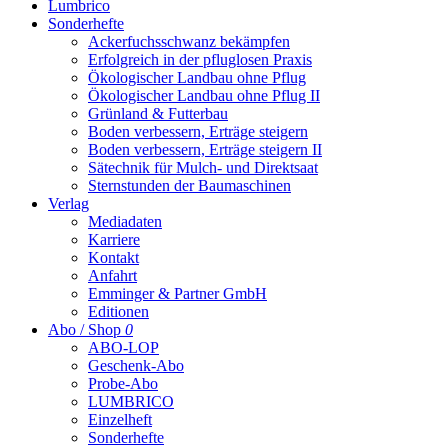
Lumbrico
Sonderhefte
Ackerfuchsschwanz bekämpfen
Erfolgreich in der pfluglosen Praxis
Ökologischer Landbau ohne Pflug
Ökologischer Landbau ohne Pflug II
Grünland & Futterbau
Boden verbessern, Erträge steigern
Boden verbessern, Erträge steigern II
Sätechnik für Mulch- und Direktsaat
Sternstunden der Baumaschinen
Verlag
Mediadaten
Karriere
Kontakt
Anfahrt
Emminger & Partner GmbH
Editionen
Abo / Shop
0
ABO-LOP
Geschenk-Abo
Probe-Abo
LUMBRICO
Einzelheft
Sonderhefte