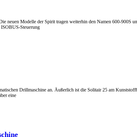
. Die neuen Modelle der Spirit tragen weiterhin den Namen 600-900S u
 und ISOBUS-Steuerung
matischen Drillmaschine an. Äußerlich ist die Solitair 25 am Kunststoff
über eine
schine