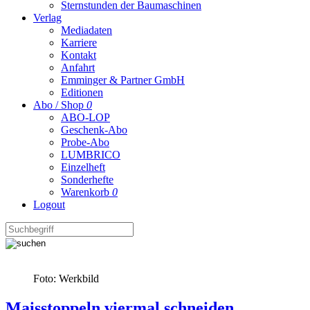
Sternstunden der Baumaschinen
Verlag
Mediadaten
Karriere
Kontakt
Anfahrt
Emminger & Partner GmbH
Editionen
Abo / Shop
0
ABO-LOP
Geschenk-Abo
Probe-Abo
LUMBRICO
Einzelheft
Sonderhefte
Warenkorb
0
Logout
Foto: Werkbild
Maisstoppeln viermal schneiden