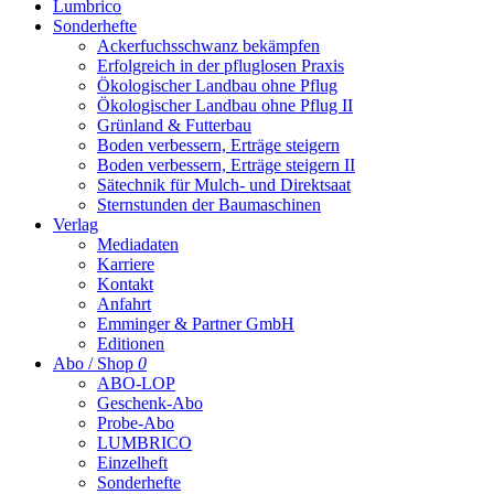
Lumbrico
Sonderhefte
Ackerfuchsschwanz bekämpfen
Erfolgreich in der pfluglosen Praxis
Ökologischer Landbau ohne Pflug
Ökologischer Landbau ohne Pflug II
Grünland & Futterbau
Boden verbessern, Erträge steigern
Boden verbessern, Erträge steigern II
Sätechnik für Mulch- und Direktsaat
Sternstunden der Baumaschinen
Verlag
Mediadaten
Karriere
Kontakt
Anfahrt
Emminger & Partner GmbH
Editionen
Abo / Shop
0
ABO-LOP
Geschenk-Abo
Probe-Abo
LUMBRICO
Einzelheft
Sonderhefte