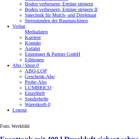
Boden verbessern, Erträge steigern
Boden verbessern, Erträge steigern II
Sätechnik für Mulch- und Direktsaat
Sternstunden der Baumaschinen
Verlag
Mediadaten
Karriere
Kontakt
Anfahrt
Emminger & Partner GmbH
Editionen
Abo / Shop
0
ABO-LOP
Geschenk-Abo
Probe-Abo
LUMBRICO
Einzelheft
Sonderhefte
Warenkorb
0
Logout
Foto: Werkbild