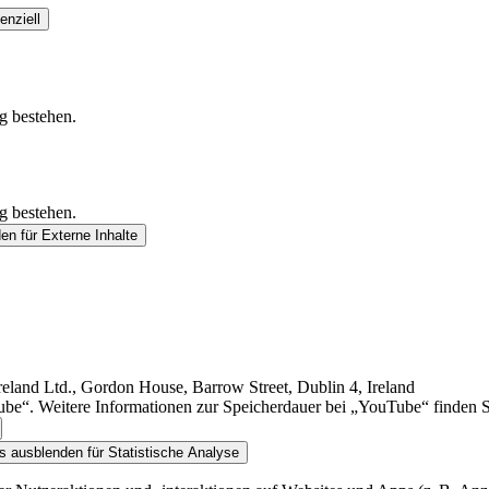
enziell
g bestehen.
g bestehen.
den
für Externe Inhalte
land Ltd., Gordon House, Barrow Street, Dublin 4, Ireland
e“. Weitere Informationen zur Speicherdauer bei „YouTube“ finden Sie 
ls ausblenden
für Statistische Analyse