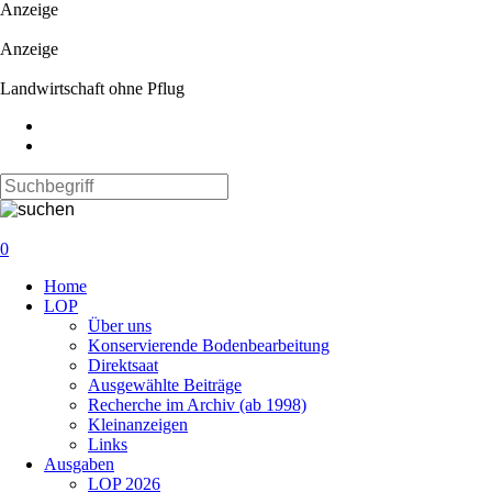
Anzeige
Anzeige
Landwirtschaft ohne Pflug
0
Navigation
Home
überspringen
LOP
Über uns
Konservierende Bodenbearbeitung
Direktsaat
Ausgewählte Beiträge
Recherche im Archiv (ab 1998)
Kleinanzeigen
Links
Ausgaben
LOP 2026