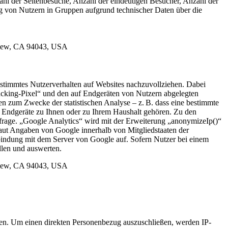
zahl der Seitenbesuche, Anzahl der eindeutigen Besucher, Anzahl der
ng von Nutzern in Gruppen aufgrund technischer Daten über die
 View, CA 94043, USA
stimmtes Nutzerverhalten auf Websites nachzuvollziehen. Dabei
racking-Pixel“ und den auf Endgeräten von Nutzern abgelegten
n zum Zwecke der statistischen Analyse – z. B. dass eine bestimmte
 Endgeräte zu Ihnen oder zu Ihrem Haushalt gehören. Zu den
frage. „Google Analytics“ wird mit der Erweiterung „anonymizeIp()“
aut Angaben von Google innerhalb von Mitgliedstaaten der
bindung mit dem Server von Google auf. Sofern Nutzer bei einem
llen und auswerten.
 View, CA 94043, USA
ten. Um einen direkten Personenbezug auszuschließen, werden IP-