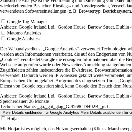
Statistische Analyse ist die Verarbeitung und Darstellung von Daten ü
wiederkehrenden Besucher, Einstiegs- und Ausstiegsseiten, Verweildau
verwendeten Softwareeinstellungen (z. B. Browsertyp, Betriebssystem,
Google Tag Manager
Anbieter:
Google Ireland Ltd., Gordon House, Barrow Street, Dublin
Matomo Analytics
Google Analytics
Der Webanalysedienst „Google Analytics“ verwendet Technologien wie
werden auch Informationen verarbeitet, die auf den Endgeräten von N
„Cookies“ verarbeitet Google die erzeugten Informationen über die Be
Webseite aufgerufen wurde oder Newsletter-Anmeldung stattgefunden h
Zugriffsdaten zählen insbesondere die IP-Adresse, Browserinformatio
verwendet. Dadurch werden IP-Adressen gekürzt weiterverarbeitet, um
Europäischen Union gekürzt. Aufgrund des eingesetzten Tools „Google
Dienst von Google registriert sind, kann Google den Besuch dem Nut
Anbieter:
Google Ireland Ltd., Gordon House, Barrow Street, Dublin
Speicherdauer:
26 Monate
Technischer Name:
_ga,_gat_gtag_G-9568CDH92B,_gid
Mehr Details einblenden
für Google Analytics
Mehr Details ausblenden
für G
Hotjar
Mit Hotjar ist es möglich, das Nutzungsverhalten (Klicks, Mausbeweg