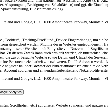
ber Nutzeraktionen und -interaktionen auf Websites und Apps (z. B. An
er, Absprungrate, Betätigung von Schaltflächen) und ggf. die Einteilu
 Spracheinstellung, Bildschirmauflösung).
 4, Ireland und Google, LLC, 1600 Amphitheatre Parkway, Mountain
 „Cookies“, „Tracking-Pixel“ und „Device Fingerprinting“, um ein be
utzern gespeichert werden. Mithilfe der in Websites eingebundenen „T
nutzung unserer Website durch Endgeräte von Nutzern und Zugriffsdate
at. Zu diesem Zweck kann auch ermittelt werden, ob unterschiedliche
nen, die zuvor besuchte Website sowie Datum und Uhrzeit der Serveran
 eine Personenbeziehbarkeit zu erschweren. Die IP-Adressen werden l
 Analytics“ baut der Browser der Nutzer automatisch eine direkte Ver
zer-Account zuordnen und anwendungsübergreifend Nutzerprofile erste
 4, Ireland und Google, LLC, 1600 Amphitheatre Parkway, Mountain
oogle Analytics
ungen, Scrollhöhen, etc.) auf unserer Website zu messen und auszuwer