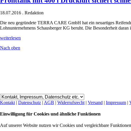
Fronttank mit 400 l Druckluft sichert schne
18.07.2016
.
Redaktion
Die neu gegründete TERRA CARE GmbH hat ein neuartiges Reifendruck
Lohnunternehmens Schausberger KG beruht. Die Besonderheit daran ist 
Fronttank
weiterlesen
mit
Nach oben
400
l
Druckluft
sichert
schnelle
Befüllung
Kontakt
|
Datenschutz
|
AGB
|
Widerrufsrecht
|
Versand
|
Impressum
|
Einwilligung für Cookies und ähnliche Funktionen
Auf unserer Website nutzen wir Cookies und vergleichbare Funktione