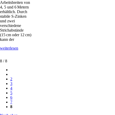
Arbeitsbreiten von
4, 5 und 6 Metern
erhältlich. Durch
stabile S-Zinken
und zwei
verschiedene
Strichabstände
(15 cm oder 12 cm)
kann der
Feingrubber
weiterlesen
für
den
8 / 8
universellen
Einsatz
2
3
4
5
6
7
8