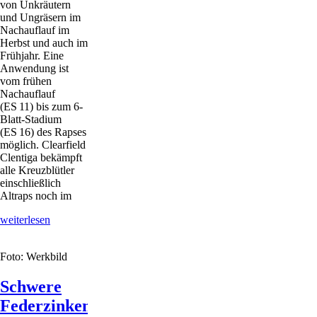
von Unkräutern
und Ungräsern im
Nachauflauf im
Herbst und auch im
Frühjahr. Eine
Anwendung ist
vom frühen
Nachauflauf
(ES 11) bis zum 6-
Blatt-Stadium
(ES 16) des Rapses
möglich. Clearfield
Clentiga bekämpft
alle Kreuzblütler
einschließlich
Altraps noch im
Gegen
weiterlesen
Kruziferen
und
Foto: Werkbild
Klettenlabkraut
Schwere
Federzinkenegge