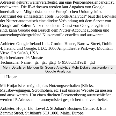
Adressen gekürzt weiterverarbeitet, um eine Personenbeziehbarkeit zu
erschweren. Die IP-Adressen werden laut Angaben von Google
innerhalb von Mitgliedstaaten der Europäischen Union gekürzt.
Aufgrund des eingesetzten Tools „Google Analytics“ baut der Browser
der Nutzer automatisch eine direkte Verbindung mit dem Server von
Google auf. Sofern Nutzer bei einem Dienst von Google registriert
sind, kann Google den Besuch dem Nutzer-Account zuordnen und
anwendungsübergreifend Nutzerprofile erstellen und auswerten.
Anbieter:
Google Ireland Ltd., Gordon House, Barrow Street, Dublin
4, Ireland und Google, LLC, 1600 Amphitheatre Parkway, Mountain
View, CA 94043, USA
Speicherdauer:
26 Monate
Technischer Name:
_ga,_gat_gtag_G-9568CDH92B,_gid
Mehr Details einblenden
für Google Analytics
Mehr Details ausblenden
für
Google Analytics
Hotjar
Mit Hotjar ist es möglich, das Nutzungsverhalten (Klicks,
Mausbewegungen, Scrollhöhen, etc.) auf unserer Website zu messen
und auszuwerten. Um einen direkten Personenbezug auszuschließen,
werden IP-Adressen nur anonymisiert gespeichert und verarbeitet.
Anbieter:
Hotjar Ltd. Level 2, St Julian's Business Centre, 3, Elia
Zammit Street, St Julian's STJ 1000, Malta, Europe