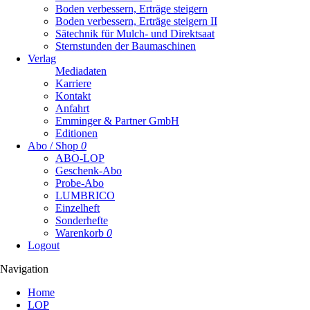
Boden verbessern, Erträge steigern
Boden verbessern, Erträge steigern II
Sätechnik für Mulch- und Direktsaat
Sternstunden der Baumaschinen
Verlag
Mediadaten
Karriere
Kontakt
Anfahrt
Emminger & Partner GmbH
Editionen
Abo / Shop
0
ABO-LOP
Geschenk-Abo
Probe-Abo
LUMBRICO
Einzelheft
Sonderhefte
Warenkorb
0
Logout
Navigation
Navigation
Home
überspringen
LOP