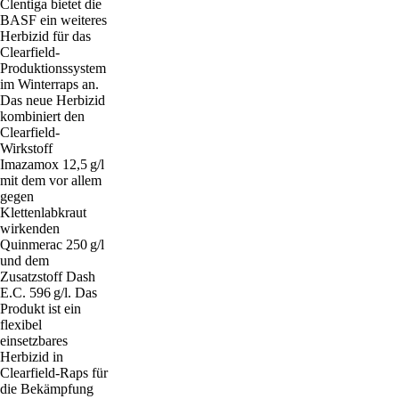
Clentiga bietet die
BASF ein weiteres
Herbizid für das
Clearfield-
Produktionssystem
im Winterraps an.
Das neue Herbizid
kombiniert den
Clearfield-
Wirkstoff
Imazamox 12,5 g/l
mit dem vor allem
gegen
Klettenlabkraut
wirkenden
Quinmerac 250 g/l
und dem
Zusatzstoff Dash
E.C. 596 g/l. Das
Produkt ist ein
flexibel
einsetzbares
Herbizid in
Clearfield-Raps für
die Bekämpfung