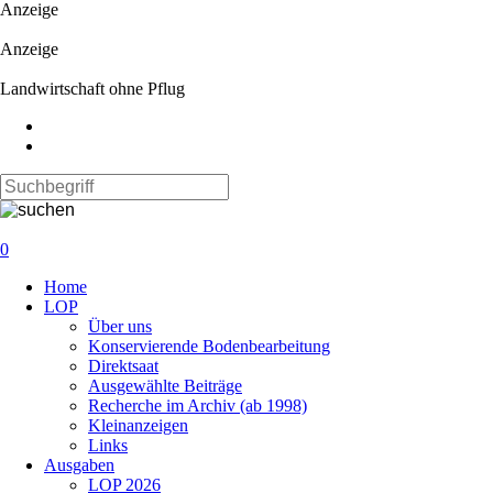
Anzeige
Anzeige
Landwirtschaft ohne Pflug
0
Navigation
Home
überspringen
LOP
Über uns
Konservierende Bodenbearbeitung
Direktsaat
Ausgewählte Beiträge
Recherche im Archiv (ab 1998)
Kleinanzeigen
Links
Ausgaben
LOP 2026