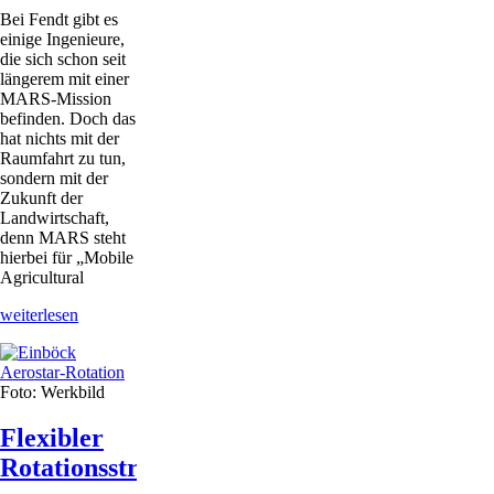
Bei Fendt gibt es
einige Ingenieure,
die sich schon seit
längerem mit einer
MARS-Mission
befinden. Doch das
hat nichts mit der
Raumfahrt zu tun,
sondern mit der
Zukunft der
Landwirtschaft,
denn MARS steht
hierbei für „Mobile
Agricultural
Mobile
weiterlesen
Miniroboter
schwärmen
aus:
Foto: Werkbild
Ist
das
die
Flexibler
Zukunft
Rotationsstriegel
des
Ackerbaus?