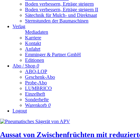
Boden verbessern, Erträge steigern
Boden verbessern, Erträge steigern II
Sätechnik für Mulch- und Direktsaat
Sternstunden der Baumaschinen
Verlag
Mediadaten
Karriere
Kontakt
Anfahrt
Emminger & Partner GmbH
Editionen
Abo / Shop
0
ABO-LOP
Geschenk-Abo
Probe-Abo
LUMBRICO
Einzelheft
Sonderhefte
Warenkorb
0
Logout
Aussat von Zwischenfrüchten mit reduzie