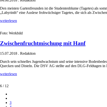
04.08.2018
.
Redaktion
Den meisten Gartenfreunden ist die Studentenblume (Tagetes) als somm
„Labyrinth“ eine Auslese frohwüchsiger Tagetes, die sich als Zwischen
Tagetes
weiterlesen
gegen
Nematoden
Foto: Werkbild
Zwischenfruchtmischung mit Hanf
15.07.2018
.
Redaktion
Durch sein schnelles Jugendwachstum und seine intensive Bodenbedeck
Quecken und Disteln. Die DSV AG stellte auf den DLG-Feldtagen in 
Zwischenfruchtmischung
weiterlesen
mit
Hanf
6 / 12
3
4