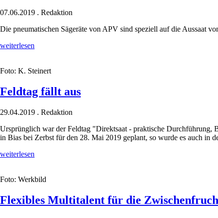
07.06.2019
.
Redaktion
Die pneumatischen Sägeräte von APV sind speziell auf die Aussaat vo
Aussat
weiterlesen
von
Zwischenfrüchten
Foto: K. Steinert
mit
reduziertem
Aufwand
Feldtag fällt aus
29.04.2019
.
Redaktion
Ursprünglich war der Feldtag "Direktsaat - praktische Durchführung,
in Bias bei Zerbst für den 28. Mai 2019 geplant, so wurde es auch in d
Feldtag
weiterlesen
fällt
aus
Foto: Werkbild
Flexibles Multitalent für die Zwischenfruch