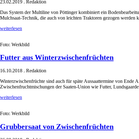
23.02.2019
.
Redaktion
Das System der Multiline von ­Pöttinger kombiniert ein Bodenbearbeitun
Mulchsaat-Technik, die auch von leichten Traktoren gezogen werden ka
Flexibles
weiterlesen
Multitalent
für
Foto: Werkbild
die
Zwischenfruchtbestellung
Futter aus Winterzwischenfrüchten
16.10.2018
.
Redaktion
Winterzwischenfrüchte sind auch für späte Aussaattermine von Ende Augu
Zwischenfruchtmischungen der Saaten-Union wie Futter, Lunds­gaard
Futter
weiterlesen
aus
Winterzwischenfrüchten
Foto: Werkbild
Grubbersaat von Zwischenfrüchten