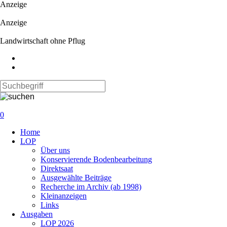
Anzeige
Anzeige
Landwirtschaft ohne Pflug
0
Navigation
Home
überspringen
LOP
Über uns
Konservierende Bodenbearbeitung
Direktsaat
Ausgewählte Beiträge
Recherche im Archiv (ab 1998)
Kleinanzeigen
Links
Ausgaben
LOP 2026