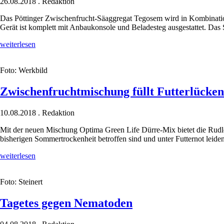
26.08.2018
.
Redaktion
Das Pöttinger Zwischenfrucht-Säaggregat Tegosem wird in Kombinatio
Gerät ist komplett mit Anbaukonsole und Beladesteg ausgestattet. Das
Grubbersaat
weiterlesen
von
Zwischenfrüchten
Foto: Werkbild
Zwischenfruchtmischung füllt Futterlücken
10.08.2018
.
Redaktion
Mit der neuen Mischung Optima Green Life Dürre-Mix bietet die Rudlo
bisherigen Sommertrockenheit betroffen sind und unter Futternot leid
Zwischenfruchtmischung
weiterlesen
füllt
Futterlücken
Foto: Steinert
Tagetes gegen Nematoden