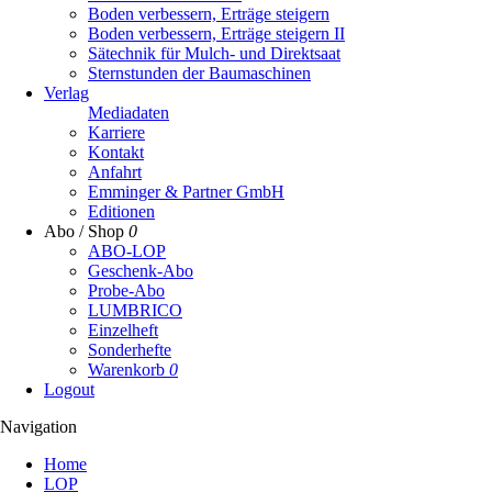
Boden verbessern, Erträge steigern
Boden verbessern, Erträge steigern II
Sätechnik für Mulch- und Direktsaat
Sternstunden der Baumaschinen
Verlag
Mediadaten
Karriere
Kontakt
Anfahrt
Emminger & Partner GmbH
Editionen
Abo / Shop
0
ABO-LOP
Geschenk-Abo
Probe-Abo
LUMBRICO
Einzelheft
Sonderhefte
Warenkorb
0
Logout
Navigation
Navigation
Home
überspringen
LOP