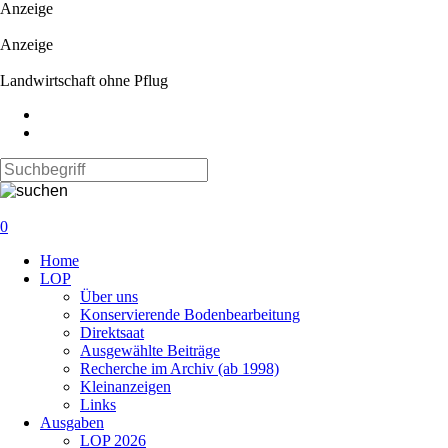
Anzeige
Anzeige
Landwirtschaft ohne Pflug
0
Navigation
Home
überspringen
LOP
Über uns
Konservierende Bodenbearbeitung
Direktsaat
Ausgewählte Beiträge
Recherche im Archiv (ab 1998)
Kleinanzeigen
Links
Ausgaben
LOP 2026