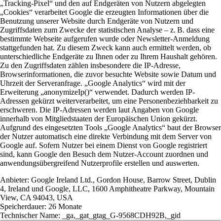
„Tracking-Pixel“ und den auf Endgeräten von Nutzern abgelegten
„Cookies“ verarbeitet Google die erzeugten Informationen über die
Benutzung unserer Website durch Endgeräte von Nutzern und
Zugriffsdaten zum Zwecke der statistischen Analyse – z. B. dass eine
bestimmte Webseite aufgerufen wurde oder Newsletter-Anmeldung
stattgefunden hat. Zu diesem Zweck kann auch ermittelt werden, ob
unterschiedliche Endgeräte zu Ihnen oder zu Ihrem Haushalt gehören.
Zu den Zugriffsdaten zählen insbesondere die IP-Adresse,
Browserinformationen, die zuvor besuchte Website sowie Datum und
Uhrzeit der Serveranfrage. „Google Analytics“ wird mit der
Erweiterung „anonymizeIp()“ verwendet. Dadurch werden IP-
Adressen gekürzt weiterverarbeitet, um eine Personenbeziehbarkeit zu
erschweren. Die IP-Adressen werden laut Angaben von Google
innerhalb von Mitgliedstaaten der Europäischen Union gekürzt.
Aufgrund des eingesetzten Tools „Google Analytics“ baut der Browser
der Nutzer automatisch eine direkte Verbindung mit dem Server von
Google auf. Sofern Nutzer bei einem Dienst von Google registriert
sind, kann Google den Besuch dem Nutzer-Account zuordnen und
anwendungsübergreifend Nutzerprofile erstellen und auswerten.
Anbieter:
Google Ireland Ltd., Gordon House, Barrow Street, Dublin
4, Ireland und Google, LLC, 1600 Amphitheatre Parkway, Mountain
View, CA 94043, USA
Speicherdauer:
26 Monate
Technischer Name:
_ga,_gat_gtag_G-9568CDH92B,_gid