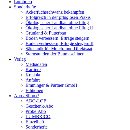
Lumbrico
Sonderhefte
Ackerfuchsschwanz bekämpfen
Erfolgreich in der pfluglosen Praxis
Ökologischer Landbau ohne Pflug
Ökologischer Landbau ohne Pflug II
Grünland & Futterbau
Boden verbessern, Erträge steigern
Boden verbessern, Erträge steigern II
Sätechnik für Mulch- und Direktsaat
Sternstunden der Baumaschinen
Verlag
Mediadaten
Karriere
Kontakt
Anfahrt
Emminger & Partner GmbH
Editionen
Abo / Shop
0
ABO-LOP
Geschenk-Abo
Probe-Abo
LUMBRICO
Einzelheft
Sonderhefte