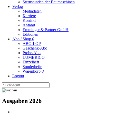
Sternstunden der Baumaschinen
Verlag
Mediadaten
Karriere
Kontakt
Anfahrt
Emminger & Partner GmbH
Editionen
Abo / Shop
0
ABO-LOP
Geschenk-Abo
Probe-Abo
LUMBRICO
Einzelheft
Sonderhefte
Warenkorb
0
Logout
Ausgaben 2026