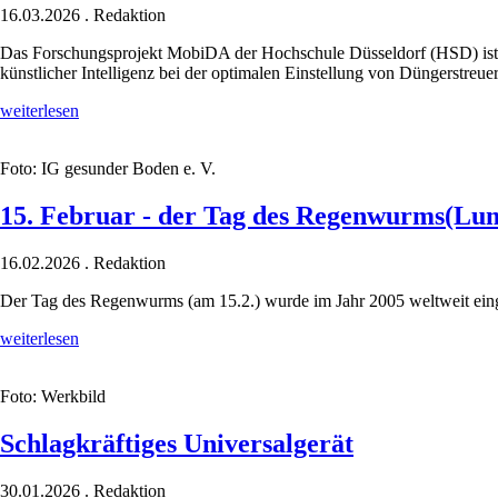
16.03.2026
.
Redaktion
Das Forschungsprojekt MobiDA der Hochschule Düsseldorf (HSD) ist a
künstlicher Intelligenz bei der optimalen Einstellung von Düngerstreuer
KI
weiterlesen
hilft
beim
Foto: IG gesunder Boden e. V.
Düngerstreuen
15. Februar - der Tag des Regenwurms(Lumb
16.02.2026
.
Redaktion
Der Tag des Regenwurms (am 15.2.) wurde im Jahr 2005 weltweit eing
15.
weiterlesen
Februar
-
Foto: Werkbild
der
Tag
des
Schlagkräftiges Universalgerät
Regenwurms(Lumbricus
terrestris)
30.01.2026
.
Redaktion