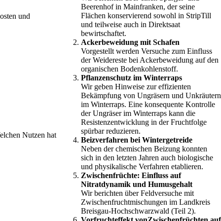
Beerenhof in Mainfranken, der seine
Flächen konservierend sowohl in StripTill
Kosten und
und teilweise auch in Direktsaat
bewirtschaftet.
Ackerbeweidung mit Schafen
Vorgestellt werden Versuche zum Einfluss
der Weidereste bei Ackerbeweidung auf den
organischen Bodenkohlenstoff.
Pflanzenschutz im Winterraps
Wir geben Hinweise zur effizienten
Bekämpfung von Ungräsern und Unkräutern
im Winterraps. Eine konsequente Kontrolle
der Ungräser im Winterraps kann die
Resistenzentwicklung in der Fruchtfolge
spürbar reduzieren.
elchen Nutzen hat
Beizverfahren bei Wintergetreide
Neben der chemischen Beizung konnten
sich in den letzten ­Jahren auch biologische
und physikalische Verfahren etablieren.
Zwischenfrüchte: Einfluss auf
Nitratdynamik und Humusgehalt
Wir berichten über Feldversuche mit
Zwischenfruchtmischungen im Landkreis
Breisgau-Hochschwarzwald (Teil 2).
Vorfruchteffekt vonZwischenfrüchten auf