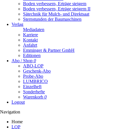
Boden verbessern, Erträge steigern
Boden verbessern, Erträge steigern II
Sätechnik für Mulch- und Direktsaat
Sternstunden der Baumaschinen
Verlag
Mediadaten
Karriere
Kontakt
Anfahrt
Emminger & Partner GmbH
Editionen
Abo / Shop
0
ABO-LOP
Geschenk-Abo
Probe-Abo
LUMBRICO
Einzelheft
Sonderhefte
Warenkorb
0
Logout
Navigation
Navigation
Home
überspringen
LOP