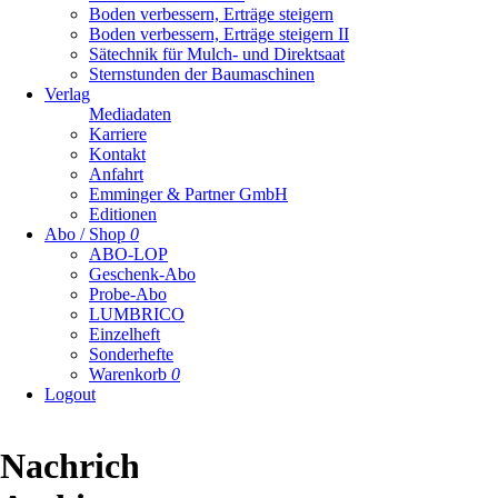
Boden verbessern, Erträge steigern
Boden verbessern, Erträge steigern II
Sätechnik für Mulch- und Direktsaat
Sternstunden der Baumaschinen
Verlag
Mediadaten
Karriere
Kontakt
Anfahrt
Emminger & Partner GmbH
Editionen
Abo / Shop
0
ABO-LOP
Geschenk-Abo
Probe-Abo
LUMBRICO
Einzelheft
Sonderhefte
Warenkorb
0
Logout
Nachrichten