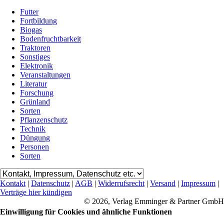
Futter
Fortbildung
Biogas
Bodenfruchtbarkeit
Traktoren
Sonstiges
Elektronik
Veranstaltungen
Literatur
Forschung
Grünland
Sorten
Pflanzenschutz
Technik
Düngung
Personen
Sorten
Kontakt
|
Datenschutz
|
AGB
|
Widerrufsrecht
|
Versand
|
Impressum
|
Verträge hier kündigen
© 2026, Verlag Emminger & Partner GmbH
Einwilligung für Cookies und ähnliche Funktionen