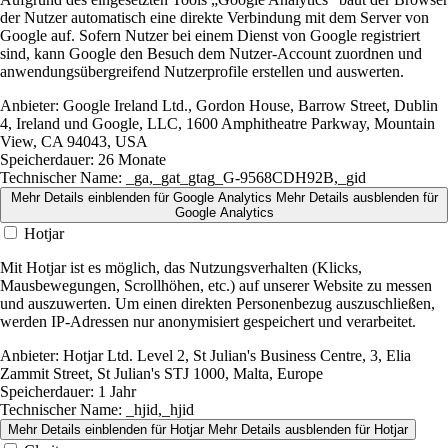
der Nutzer automatisch eine direkte Verbindung mit dem Server von
Google auf. Sofern Nutzer bei einem Dienst von Google registriert
sind, kann Google den Besuch dem Nutzer-Account zuordnen und
anwendungsübergreifend Nutzerprofile erstellen und auswerten.
Anbieter:
Google Ireland Ltd., Gordon House, Barrow Street, Dublin
4, Ireland und Google, LLC, 1600 Amphitheatre Parkway, Mountain
View, CA 94043, USA
Speicherdauer:
26 Monate
Technischer Name:
_ga,_gat_gtag_G-9568CDH92B,_gid
Mehr Details einblenden
für Google Analytics
Mehr Details ausblenden
für
Google Analytics
Hotjar
Mit Hotjar ist es möglich, das Nutzungsverhalten (Klicks,
Mausbewegungen, Scrollhöhen, etc.) auf unserer Website zu messen
und auszuwerten. Um einen direkten Personenbezug auszuschließen,
werden IP-Adressen nur anonymisiert gespeichert und verarbeitet.
Anbieter:
Hotjar Ltd. Level 2, St Julian's Business Centre, 3, Elia
Zammit Street, St Julian's STJ 1000, Malta, Europe
Speicherdauer:
1 Jahr
Technischer Name:
_hjid,_hjid
Mehr Details einblenden
für Hotjar
Mehr Details ausblenden
für Hotjar