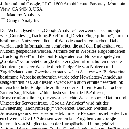
4, Ireland und Google, LLC, 1600 Amphitheatre Parkway, Mountain
View, CA 94043, USA
Matomo Analytics
Google Analytics
Der Webanalysedienst „Google Analytics“ verwendet Technologien
wie „Cookies“, „Tracking-Pixel“ und „Device Fingerprinting“, um ein
bestimmtes Nutzerverhalten auf Websites nachzuvollziehen. Dabei
werden auch Informationen verarbeitet, die auf den Endgeräten von
Nutzern gespeichert werden. Mithilfe der in Websites eingebundenen
„Tracking-Pixel“ und den auf Endgeräten von Nutzern abgelegten
„Cookies“ verarbeitet Google die erzeugten Informationen über die
Benutzung unserer Website durch Endgeräte von Nutzern und
Zugriffsdaten zum Zwecke der statistischen Analyse – z. B. dass eine
bestimmte Webseite aufgerufen wurde oder Newsletter-Anmeldung
stattgefunden hat. Zu diesem Zweck kann auch ermittelt werden, ob
unterschiedliche Endgeräte zu Ihnen oder zu Ihrem Haushalt gehören.
Zu den Zugriffsdaten zählen insbesondere die IP-Adresse,
Browserinformationen, die zuvor besuchte Website sowie Datum und
Uhrzeit der Serveranfrage. „Google Analytics“ wird mit der
Erweiterung „anonymizeIp()“ verwendet. Dadurch werden IP-
Adressen gekürzt weiterverarbeitet, um eine Personenbeziehbarkeit zu
erschweren. Die IP-Adressen werden laut Angaben von Google
innerhalb von Mitgliedstaaten der Europäischen Union gekürzt.
Aufgrund des eingesetzten Tools „Google Analytics“ baut der Browser