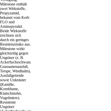
Milestone enthält
zwei Wirkstoffe,
Propyzamid,
bekannt vom Kerb
FLO und
Aminopyralid.
Beide Wirkstoffe
zeichnen sich
durch ein geringes
Resistenzrisiko aus.
Milestone wirkt
gleichzeitig gegen
Ungräser (z. B.
Ackerfuchsschwanz,
Grassamenausfall,
Trespe, Windhalm),
Ausfallgetreide
sowie Unkräuter
(Kamille,
Kornblume,
Klatschmohn,
Vogelmiere).
Resistente
Ungräser