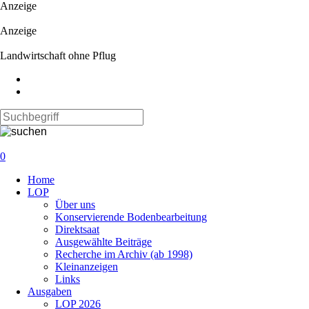
Anzeige
Anzeige
Landwirtschaft ohne Pflug
0
Navigation
Home
überspringen
LOP
Über uns
Konservierende Bodenbearbeitung
Direktsaat
Ausgewählte Beiträge
Recherche im Archiv (ab 1998)
Kleinanzeigen
Links
Ausgaben
LOP 2026