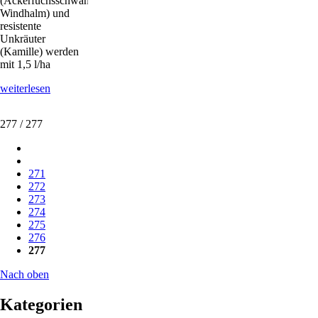
(Ackerfuchsschwanz,
Windhalm) und
resistente
Unkräuter
(Kamille) werden
mit 1,5 l/ha
Rapsherbizid
weiterlesen
Milestone
zugelassen
277 / 277
271
272
273
274
275
276
277
Nach oben
Kategorien